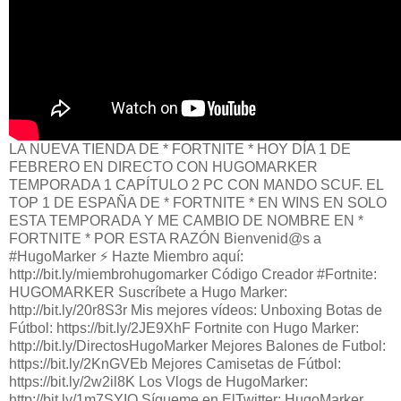
LA NUEVA TIENDA DE * FORTNITE * HOY DÍA 1 DE
FEBRERO EN DIRECTO CON HUGOMARKER
TEMPORADA 1 CAPÍTULO 2 PC CON MANDO SCUF. EL
TOP 1 DE ESPAÑA DE * FORTNITE * EN WINS EN SOLO
ESTA TEMPORADA Y ME CAMBIO DE NOMBRE EN *
FORTNITE * POR ESTA RAZÓN Bienvenid@s a
#HugoMarker ⚡️ Hazte Miembro aquí:
http://bit.ly/miembrohugomarker Código Creador #Fortnite:
HUGOMARKER Suscríbete a Hugo Marker:
http://bit.ly/20r8S3r Mis mejores vídeos: Unboxing Botas de
Fútbol: https://bit.ly/2JE9XhF Fortnite con Hugo Marker:
http://bit.ly/DirectosHugoMarker Mejores Balones de Futbol:
https://bit.ly/2KnGVEb Mejores Camisetas de Fútbol:
https://bit.ly/2w2il8K Los Vlogs de HugoMarker:
http://bit.ly/1m7SYIO Sígueme en ElTwitter: HugoMarker