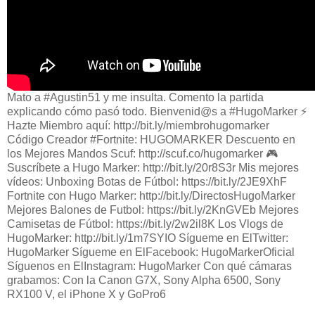
Mato a #Agustin51 y me insulta. Comento la partida
explicando cómo pasó todo. Bienvenid@s a #HugoMarker ⚡️
Hazte Miembro aquí: http://bit.ly/miembrohugomarker
Código Creador #Fortnite: HUGOMARKER Descuento en
los Mejores Mandos Scuf: http://scuf.co/hugomarker 🎮
Suscríbete a Hugo Marker: http://bit.ly/20r8S3r Mis mejores
vídeos: Unboxing Botas de Fútbol: https://bit.ly/2JE9XhF
Fortnite con Hugo Marker: http://bit.ly/DirectosHugoMarker
Mejores Balones de Futbol: https://bit.ly/2KnGVEb Mejores
Camisetas de Fútbol: https://bit.ly/2w2il8K Los Vlogs de
HugoMarker: http://bit.ly/1m7SYIO Sígueme en ElTwitter:
HugoMarker Sígueme en ElFacebook: HugoMarkerOficial
Síguenos en ElInstagram: HugoMarker Con qué cámaras
grabamos: Con la Canon G7X, Sony Alpha 6500, Sony
RX100 V, el iPhone X y GoPro6