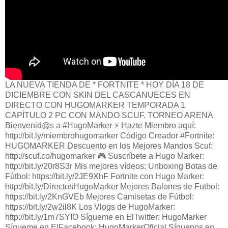
LA NUEVA TIENDA DE * FORTNITE * HOY DÍA 18 DE
DICIEMBRE CON SKIN DEL CASCANUECES EN
DIRECTO CON HUGOMARKER TEMPORADA 1
CAPÍTULO 2 PC CON MANDO SCUF. TORNEO ARENA
Bienvenid@s a #HugoMarker ⚡️ Hazte Miembro aquí:
http://bit.ly/miembrohugomarker Código Creador #Fortnite:
HUGOMARKER Descuento en los Mejores Mandos Scuf:
http://scuf.co/hugomarker 🎮 Suscríbete a Hugo Marker:
http://bit.ly/20r8S3r Mis mejores vídeos: Unboxing Botas de
Fútbol: https://bit.ly/2JE9XhF Fortnite con Hugo Marker:
http://bit.ly/DirectosHugoMarker Mejores Balones de Futbol:
https://bit.ly/2KnGVEb Mejores Camisetas de Fútbol:
https://bit.ly/2w2il8K Los Vlogs de HugoMarker:
http://bit.ly/1m7SYIO Sígueme en ElTwitter: HugoMarker
Sígueme en ElFacebook: HugoMarkerOficial Síguenos en