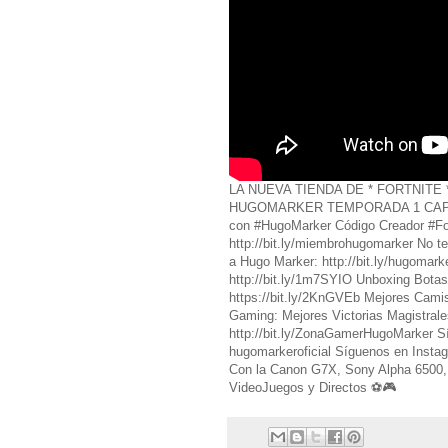
LA NUEVA TIENDA DE * FORTNITE
HUGOMARKER TEMPORADA 1 CAPÍT
con #HugoMarker Código Creador #Fo
http://bit.ly/miembrohugomarker No t
a Hugo Marker: http://bit.ly/hugomar
http://bit.ly/1m7SYIO Unboxing Botas
https://bit.ly/2KnGVEb Mejores Camis
Gaming: Mejores Victorias Magistrales 
http://bit.ly/ZonaGamerHugoMarker 
hugomarkeroficial Síguenos en Ins
Con la Canon G7X, Sony Alpha 6500, 
VideoJuegos y Directos ⚽️🎮