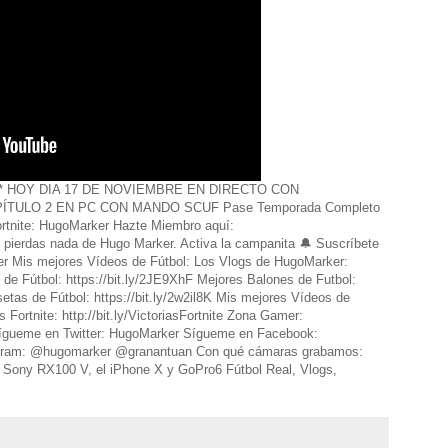
 * HOY DIA 17 DE NOVIEMBRE EN DIRECTO CON
ULO 2 EN PC CON MANDO SCUF Pase Temporada Completo
rtnite: HugoMarker Hazte Miembro aquí:
e pierdas nada de Hugo Marker. Activa la campanita 🔔 Suscríbete
ker Mis mejores Vídeos de Fútbol: Los Vlogs de HugoMarker:
 de Fútbol: https://bit.ly/2JE9XhF Mejores Balones de Futbol:
etas de Fútbol: https://bit.ly/2w2il8K Mis mejores Vídeos de
Fortnite: http://bit.ly/VictoriasFortnite Zona Gamer:
Sígueme en Twitter: HugoMarker Sígueme en Facebook:
tagram: @hugomarker @granantuan Con qué cámaras grabamos:
Sony RX100 V, el iPhone X y GoPro6 Fútbol Real, Vlogs,