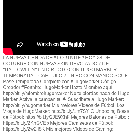
LA NUEVA TIENDA DE * FORTNITE * HOY 28 DE
OCTUBRE CON NUEVA SKIN DEVORADOR DE
*HALLOWEEN* EN DIRECTO CON HUGO MARKER
TEMPORADA 1 CAPÍTULO 2 EN PC CON MANDO SCUF
Pase Temporada Completo con #HugoMarker Código
Creador #Fortnite: HugoMarker Hazte Miembro aquí:
http://bit.ly/miembrohugomarker No te pierdas nada de Hugo
Marker. Activa la campanita 🔔 Suscríbete a Hugo Marker:
http://bit.ly/hugomarker Mis mejores Vídeos de Fútbol: Los
Vlogs de HugoMarker: http://bit.ly/1m7SYIO Unboxing Botas
de Fútbol: https://bit.ly/2JE9XhF Mejores Balones de Futbol:
https://bit.ly/2KnGVEb Mejores Camisetas de Fútbol:
https://bit.ly/2w2il8K Mis mejores Vídeos de Gaming: