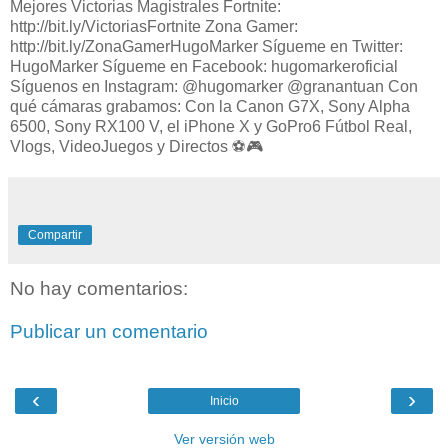
Mejores Victorias Magistrales Fortnite:
http://bit.ly/VictoriasFortnite Zona Gamer:
http://bit.ly/ZonaGamerHugoMarker Sígueme en Twitter:
HugoMarker Sígueme en Facebook: hugomarkeroficial
Síguenos en Instagram: @hugomarker @granantuan Con
qué cámaras grabamos: Con la Canon G7X, Sony Alpha
6500, Sony RX100 V, el iPhone X y GoPro6 Fútbol Real,
Vlogs, VideoJuegos y Directos ⚽️🎮
Compartir
No hay comentarios:
Publicar un comentario
‹
›
Inicio
Ver versión web