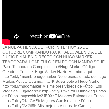
LA NUEVA TIENDA DE *FORTNITE* HOY 25 DE
OCTUBRE COMPRANDO PACK HALLOWEEN DÍA DEL
JUICIO FINAL EN DIRECTO CON HUGO MARKER
TEMPORADA 1 CAPÍTULO 2 EN PC CON MANDO SCUF
Pase Temporada Completo con #HugoMarker Código
Creador #Fortnite: HugoMarker Hazte Miembro aquí:
http://bit.ly/miembrohugomarker No te pierdas nada de Hugo
Marker. Activa la campanita 🔔 Suscríbete a Hugo Marker:
http://bit.ly/hugomarker Mis mejores Vídeos de Fútbol: Los
Vlogs de HugoMarker: http://bit.ly/1m7SYIO Unboxing Botas
de Fútbol: https://bit.ly/2JE9XhF Mejores Balones de Futbol:
https://bit.ly/2KnGVEb Mejores Camisetas de Fútbol:
https://bit.ly/2w2il8K Mis mejores Vídeos de Gaming: