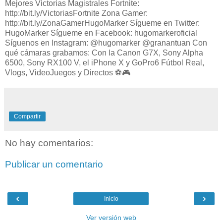
Mejores Victorias Magistrales Fortnite:
http://bit.ly/VictoriasFortnite Zona Gamer:
http://bit.ly/ZonaGamerHugoMarker Sígueme en Twitter:
HugoMarker Sígueme en Facebook: hugomarkeroficial
Síguenos en Instagram: @hugomarker @granantuan Con
qué cámaras grabamos: Con la Canon G7X, Sony Alpha
6500, Sony RX100 V, el iPhone X y GoPro6 Fútbol Real,
Vlogs, VideoJuegos y Directos ⚽️🎮
Compartir
No hay comentarios:
Publicar un comentario
‹
›
Inicio
Ver versión web