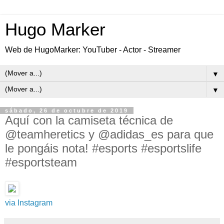
Hugo Marker
Web de HugoMarker: YouTuber - Actor - Streamer
▼
▼
sábado, 26 de octubre de 2019
Aquí con la camiseta técnica de
@teamheretics y @adidas_es para que
le pongáis nota! #esports #esportslife
#esportsteam
via Instagram