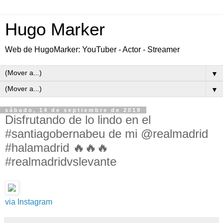
Hugo Marker
Web de HugoMarker: YouTuber - Actor - Streamer
▼
▼
sábado, 14 de septiembre de 2019
Disfrutando de lo lindo en el
#santiagobernabeu de mi @realmadrid
#halamadrid 🔥🔥🔥
#realmadridvslevante
via Instagram