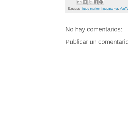
Etiquetas:
hugo marker
,
hugomarker
,
YouT
No hay comentarios:
Publicar un comentari