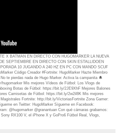
TE X BATMAN EN DIRECTO CON HUGOMARKER LA NUEVA
1 DE SEPTIEMBRE EN DIRECTO CON SKIN ESTALLIDOEN
ORADA 10 JUGANDO A 240 HZ EN PC CON MANDO SCUF
Marker Código Creador #Fortnite: HugoMarker Hazte Miembro
r No te pierdas nada de Hugo Marker. Activa la campanita 🔔
.ly/hugomarker Mis mejores Vídeos de Fútbol: Los Vlogs de
boxing Botas de Fútbol: https://bit.ly/2JE9XhF Mejores Balones
ores Camisetas de Fútbol: https://bit.ly/2w2il8K Mis mejores
agistrales Fortnite: http://bit.ly/VictoriasFortnite Zona Gamer:
Sígueme en Twitter: HugoMarker Sígueme en Facebook:
tagram: @hugomarker @granantuan Con qué cámaras grabamos:
Sony RX100 V, el iPhone X y GoPro6 Fútbol Real, Vlogs,