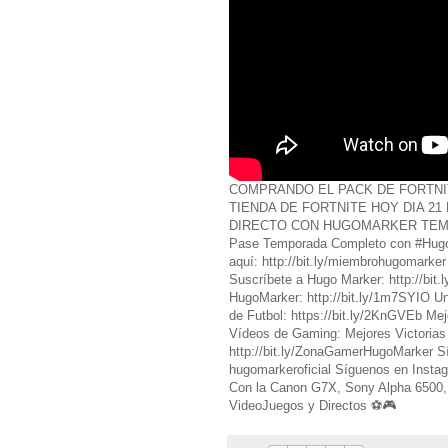
COMPRANDO EL PACK DE FORTNI
TIENDA DE FORTNITE HOY DIA 2
DIRECTO CON HUGOMARKER TEMP
Pase Temporada Completo con #Hugo
aquí: http://bit.ly/miembrohugomarke
Suscríbete a Hugo Marker: http://bit
HugoMarker: http://bit.ly/1m7SYIO Un
de Futbol: https://bit.ly/2KnGVEb Mej
Vídeos de Gaming: Mejores Victorias M
http://bit.ly/ZonaGamerHugoMarker 
hugomarkeroficial Síguenos en Ins
Con la Canon G7X, Sony Alpha 6500, 
VideoJuegos y Directos ⚽️🎮