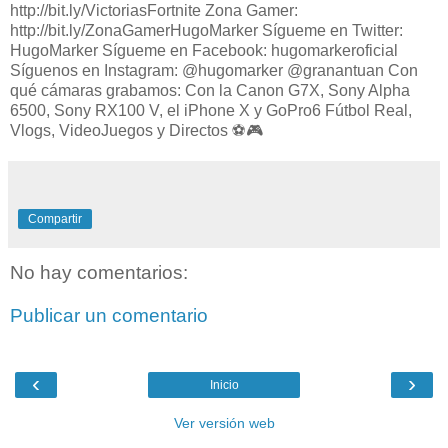
http://bit.ly/VictoriasFortnite Zona Gamer:
http://bit.ly/ZonaGamerHugoMarker Sígueme en Twitter:
HugoMarker Sígueme en Facebook: hugomarkeroficial
Síguenos en Instagram: @hugomarker @granantuan Con
qué cámaras grabamos: Con la Canon G7X, Sony Alpha
6500, Sony RX100 V, el iPhone X y GoPro6 Fútbol Real,
Vlogs, VideoJuegos y Directos ⚽️🎮
Compartir
No hay comentarios:
Publicar un comentario
‹
›
Inicio
Ver versión web