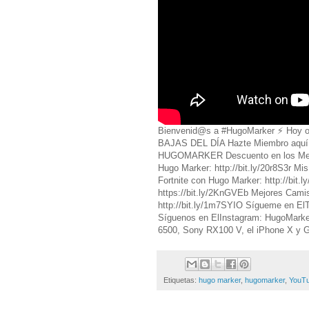
Bienvenid@s a #HugoMarker ⚡️ Ho
BAJAS DEL DÍA Hazte Miembro aquí: h
HUGOMARKER Descuento en los Mejor
Hugo Marker: http://bit.ly/20r8S3r Mi
Fortnite con Hugo Marker: http://bit.
https://bit.ly/2KnGVEb Mejores Camis
http://bit.ly/1m7SYIO Sígueme en El
Síguenos en ElInstagram: HugoMark
6500, Sony RX100 V, el iPhone X y 
Etiquetas:
hugo marker
,
hugomarker
,
YouT