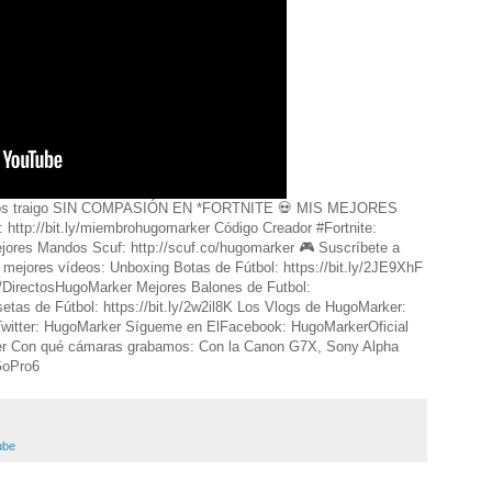
y os traigo SIN COMPASIÓN EN *FORTNITE 💀 MIS MEJORES
ttp://bit.ly/miembrohugomarker Código Creador #Fortnite:
es Mandos Scuf: http://scuf.co/hugomarker 🎮 Suscríbete a
s mejores vídeos: Unboxing Botas de Fútbol: https://bit.ly/2JE9XhF
ly/DirectosHugoMarker Mejores Balones de Futbol:
etas de Fútbol: https://bit.ly/2w2il8K Los Vlogs de HugoMarker:
Twitter: HugoMarker Sígueme en ElFacebook: HugoMarkerOficial
er Con qué cámaras grabamos: Con la Canon G7X, Sony Alpha
GoPro6
ube