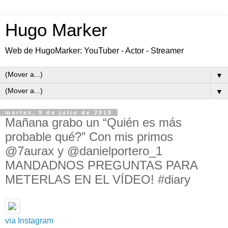
Hugo Marker
Web de HugoMarker: YouTuber - Actor - Streamer
▼
▼
martes, 9 de julio de 2019
Mañana grabo un “Quién es más
probable qué?” Con mis primos
@7aurax y @danielportero_1
MANDADNOS PREGUNTAS PARA
METERLAS EN EL VÍDEO! #diary
via Instagram