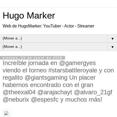
Hugo Marker
Web de HugoMarker: YouTuber - Actor - Streamer
▼
▼
viernes, 21 de junio de 2019
Increíble jornada en @gamergyes
viendo el torneo #starsbattleroyale y con
regalito @giantsgaming Un placer
habernos encontrado con el gran
@theexal04 @arajachayt @alvaro_21gf
@neburix @espesfc y muchos más!