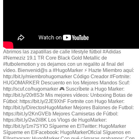
Abrimos las zapatillas de calle lifestyle fútbol #Adidas
#Nemeziz 19.1 TR Core Black Gold Metallic de
#futbolemotion y os dejamos con un regalito al final del
vídeo. Bienvenid@s a #HugoMarker ⚡️ Hazte Miembro aquí:
http://bit.ly/miembrohugomarker Código Creador #Fortnite:
HUGOMARKER Descuento en los Mejores Mandos Scuf:
http://scuf.co/hugomarker 🎮 Suscríbete a Hugo Marker:
http://bit.ly/20r8S3r Mis mejores vídeos: Unboxing Botas de
Fútbol: https://bit.ly/2JE9XhF Fortnite con Hugo Marker:
http://bit.ly/DirectosHugoMarker Mejores Balones de Futbol:
https://bit.ly/2KnGVEb Mejores Camisetas de Fútbol:
https://bit.ly/2w2il8K Los Vlogs de HugoMarker:
http://bit.ly/1m7SYIO Sígueme en ElTwitter: HugoMarker
Sígueme en ElFacebook: HugoMarkerOficial Síguenos en
ElInstagram: HugoMarker Con qué cámaras grabamos: Con