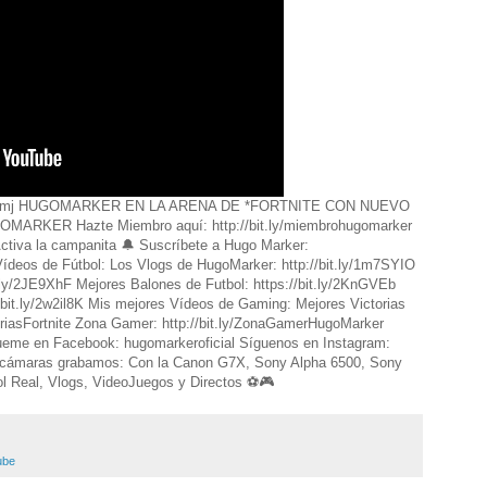
ly/2Lt1Tmj HUGOMARKER EN LA ARENA DE *FORTNITE CON NUEVO
OMARKER Hazte Miembro aquí: http://bit.ly/miembrohugomarker
ctiva la campanita 🔔 Suscríbete a Hugo Marker:
 Vídeos de Fútbol: Los Vlogs de HugoMarker: http://bit.ly/1m7SYIO
t.ly/2JE9XhF Mejores Balones de Futbol: https://bit.ly/2KnGVEb
/bit.ly/2w2il8K Mis mejores Vídeos de Gaming: Mejores Victorias
ictoriasFortnite Zona Gamer: http://bit.ly/ZonaGamerHugoMarker
ueme en Facebook: hugomarkeroficial Síguenos en Instagram:
ámaras grabamos: Con la Canon G7X, Sony Alpha 6500, Sony
l Real, Vlogs, VideoJuegos y Directos ⚽️🎮
ube