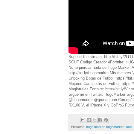
Support the stream: http://bit.
SCUF Código Creador #Fortnite: HUG
No te pierdas nada de Hugo Marker. A
http://bit.ly/hugomarker Mis mejores
Unboxing Botas de Fútbol: https://bi
Mejores Camisetas de Fútbol: https:/
Magistrales Fortnite: http://bit.ly/V
Sígueme en Twitter: HugoMarker Síg
@hugomarker @granantuan Con qué c
RX100 V, el iPhone X y GoPro6 Fútbo
Etiquetas:
hugo marker
,
hugomarker
,
YouT