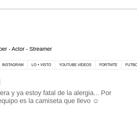
r - Actor - Streamer
INSTAGRAM
LO + VISTO
YOUTUBE VIDEOS
FORTNITE
FUTB
ra y ya estoy fatal de la alergia... Por
 equipo es la camiseta que llevo ☺️