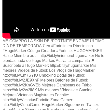
ME COMPRO LA SKIN DE *FORTNITE ENCAJE ÚLTIMO
DÍA DE TEMPORADA 7 en #Fortnite en Directo con
#HugoMarker Código Creador #Fortnite: HUGOMARKER
Hazte Miembro aquí: http://bit.ly/miembrohugomarker No te
pierdas nada de Hugo Marker. Activa la campanita 🔔
Suscríbete a Hugo Marker: http://bit.ly/hugomarker Mis
mejores Vídeos de Fútbol: Los Vlogs de HugoMarker:
http://bit.ly/1m7SYIO Unboxing Botas de Fútbol:
https://bit.ly/2JE9XhF Mejores Balones de Futbol:
https://bit.ly/2KnGVEb Mejores Camisetas de Fútbol:
https://bit.ly/2w2il8K Mis mejores Vídeos de Gaming:
Mejores Victorias Magistrales Fortnite:
http://bit.ly/VictoriasFortnite Zona Gamer:
http://bit.ly/ZonaGamerHugoMarker Sígueme en Twitter:
HugoMarker Sígueme en Facebook: hugomarkeroficial