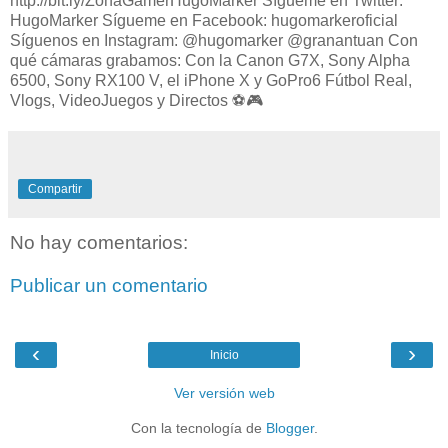
http://bit.ly/ZonaGamerHugoMarker Sígueme en Twitter:
HugoMarker Sígueme en Facebook: hugomarkeroficial
Síguenos en Instagram: @hugomarker @granantuan Con
qué cámaras grabamos: Con la Canon G7X, Sony Alpha
6500, Sony RX100 V, el iPhone X y GoPro6 Fútbol Real,
Vlogs, VideoJuegos y Directos ⚽️🎮
Compartir
No hay comentarios:
Publicar un comentario
‹
›
Inicio
Ver versión web
Con la tecnología de
Blogger
.