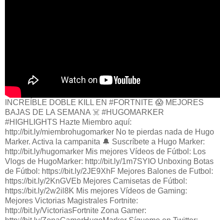
INCREÍBLE DOBLE KILL EN #FORTNITE 😱 MEJORES
BAJAS DE LA SEMANA ☠️ #HUGOMARKER
#HIGHLIGHTS Hazte Miembro aquí:
http://bit.ly/miembrohugomarker No te pierdas nada de Hugo
Marker. Activa la campanita 🔔 Suscríbete a Hugo Marker:
http://bit.ly/hugomarker Mis mejores Vídeos de Fútbol: Los
Vlogs de HugoMarker: http://bit.ly/1m7SYIO Unboxing Botas
de Fútbol: https://bit.ly/2JE9XhF Mejores Balones de Futbol:
https://bit.ly/2KnGVEb Mejores Camisetas de Fútbol:
https://bit.ly/2w2il8K Mis mejores Vídeos de Gaming:
Mejores Victorias Magistrales Fortnite:
http://bit.ly/VictoriasFortnite Zona Gamer: