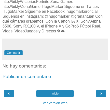
http://bit.ly/VictoriasFortnite Zona Gamer:
http://bit.ly/ZonaGamerHugoMarker Sígueme en Twitter:
HugoMarker Sígueme en Facebook: hugomarkeroficial
Síguenos en Instagram: @hugomarker @granantuan Con
qué cámaras grabamos: Con la Canon G7X, Sony Alpha
6500, Sony RX100 V, el iPhone X y GoPro6 Fútbol Real,
Vlogs, VideoJuegos y Directos ⚽️🎮
Compartir
No hay comentarios:
Publicar un comentario
‹
›
Inicio
Ver versión web