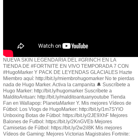
NUEVA SKIN LEGENDARIA DEL #GRINCH EN LA
TIENDA DE #FORTNITE EN VIVO TEMPORADA 7 CON
#HugoMarker Y PACK DE LEYENDAS GLACIALES Hazte
Miembro aquí: http://bit.ly/miembrohugomarker No te pierdas
nada de Hugo Marker. Activa la campanita 🔔 Suscríbete a
Hugo Marker: http://bit.ly/hugomarker Suscríbete a
MalditoAntuan: http://bit.ly/malditoantuanyoutube Tienda
Fan en Wallapop: PlanetaMarker Y. Mis mejores Vídeos de
Fútbol: Los Vlogs de HugoMarker: http://bit.ly/1m7SYIO
Unboxing Botas de Fútbol: https://bit.ly/2JE9XhF Mejores
Balones de Futbol: https://bit.ly/2KnGVEb Mejores
Camisetas de Fútbol: https://bit.ly/2w2il8K Mis mejores
Vídeos de Gaming: Mejores Victorias Magistrales Fortnite: