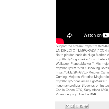
Support the stream: https://ift.
EN DIRECTO TEMPORADA 7 CON #Hugo
No te pierdas nada de Hugo Marker. A
http://bit.ly/hugomarker Suscríbete a
Wallapop: PlanetaMarker Y. Mis mejo
http://bit.ly/1m7SYIO Unboxing Botas
https://bit.ly/2KnGVEb Mejores Camis
Gaming: Mejores Victorias Magistrales 
http://bit.ly/ZonaGamerHugoMarker 
hugomarkeroficial Síguenos en Ins
Con la Canon G7X, Sony Alpha 6500, 
VideoJuegos y Directos ⚽️🎮