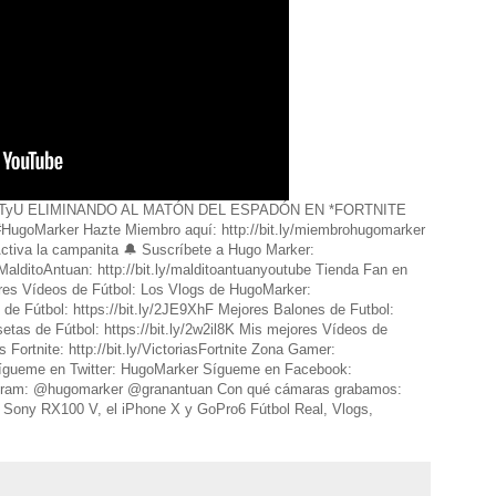
tt/2N09TyU ELIMINANDO AL MATÓN DEL ESPADÓN EN *FORTNITE
Marker Hazte Miembro aquí: http://bit.ly/miembrohugomarker
ctiva la campanita 🔔 Suscríbete a Hugo Marker:
 MalditoAntuan: http://bit.ly/malditoantuanyoutube Tienda Fan en
res Vídeos de Fútbol: Los Vlogs de HugoMarker:
 de Fútbol: https://bit.ly/2JE9XhF Mejores Balones de Futbol:
etas de Fútbol: https://bit.ly/2w2il8K Mis mejores Vídeos de
Fortnite: http://bit.ly/VictoriasFortnite Zona Gamer:
Sígueme en Twitter: HugoMarker Sígueme en Facebook:
tagram: @hugomarker @granantuan Con qué cámaras grabamos:
Sony RX100 V, el iPhone X y GoPro6 Fútbol Real, Vlogs,