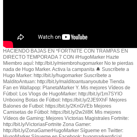
HACIENDO BAJAS EN *FORTNITE CON TRAMPAS EN
DIRECTO TEMPORADA 7 CON #HugoMarker Hazte
Miembro aquí: http://bit.ly/miembrohugomarker No te pierdas
nada de Hugo Marker. Activa la campanita 🔔 Suscríbete a
Hugo Marker: http://bit.ly/hugomarker Suscríbete a
MalditoAntuan: http://bit.ly/malditoantuanyoutube Tienda
Fan en Wallapop: PlanetaMarker Y. Mis mejores Vídeos de
Fútbol: Los Vlogs de HugoMarker: http://bit.ly/1m7SYIO
Unboxing Botas de Fútbol: https://bit.ly/2JE9XhF Mejores
Balones de Futbol: https://bit.ly/2KnGVEb Mejores
Camisetas de Fútbol: https://bit.ly/2w2il8K Mis mejores
Vídeos de Gaming: Mejores Victorias Magistrales Fortnite:
http://bit.ly/VictoriasFortnite Zona Gamer:
http://bit.ly/ZonaGamerHugoMarker Sígueme en Twitter:
HugoMarker Sígueme en Facebook: hugomarkeroficial