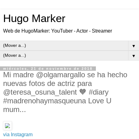
Hugo Marker
Web de HugoMarker: YouTuber - Actor - Streamer
▼
▼
miércoles, 21 de noviembre de 2018
Mi madre @olgamargallo se ha hecho
nuevas fotos de actriz para
@teresa_osuna_talent 🧡 #diary
#madrenohaymasqueuna Love U
mum...
via Instagram