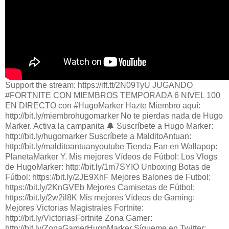
Support the stream: https://ift.tt/2N09TyU JUGANDO
#FORTNITE CON MIEMBROS TEMPORADA 6 NIVEL 100
EN DIRECTO con #HugoMarker Hazte Miembro aquí:
http://bit.ly/miembrohugomarker No te pierdas nada de Hugo
Marker. Activa la campanita 🔔 Suscríbete a Hugo Marker:
http://bit.ly/hugomarker Suscríbete a MalditoAntuan:
http://bit.ly/malditoantuanyoutube Tienda Fan en Wallapop:
PlanetaMarker Y. Mis mejores Vídeos de Fútbol: Los Vlogs
de HugoMarker: http://bit.ly/1m7SYIO Unboxing Botas de
Fútbol: https://bit.ly/2JE9XhF Mejores Balones de Futbol:
https://bit.ly/2KnGVEb Mejores Camisetas de Fútbol:
https://bit.ly/2w2il8K Mis mejores Vídeos de Gaming:
Mejores Victorias Magistrales Fortnite:
http://bit.ly/VictoriasFortnite Zona Gamer:
http://bit.ly/ZonaGamerHugoMarker Sígueme en Twitter: