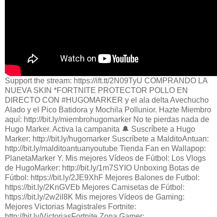
Support the stream: https://ift.tt/2N09TyU COMPRANDO LA
NUEVA SKIN *FORTNITE PROTECTOR POLLO EN
DIRECTO CON #HUGOMARKER y el ala delta Avechucho
Alado y el Pico Batidora y Mochila Pollunior. Hazte Miembro
aquí: http://bit.ly/miembrohugomarker No te pierdas nada de
Hugo Marker. Activa la campanita 🔔 Suscríbete a Hugo
Marker: http://bit.ly/hugomarker Suscríbete a MalditoAntuan:
http://bit.ly/malditoantuanyoutube Tienda Fan en Wallapop:
PlanetaMarker Y. Mis mejores Vídeos de Fútbol: Los Vlogs
de HugoMarker: http://bit.ly/1m7SYIO Unboxing Botas de
Fútbol: https://bit.ly/2JE9XhF Mejores Balones de Futbol:
https://bit.ly/2KnGVEb Mejores Camisetas de Fútbol:
https://bit.ly/2w2il8K Mis mejores Vídeos de Gaming:
Mejores Victorias Magistrales Fortnite:
http://bit.ly/VictoriasFortnite Zona Gamer: