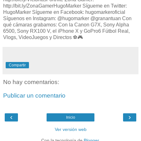
http://bit.ly/ZonaGamerHugoMarker Sígueme en Twitter:
HugoMarker Sígueme en Facebook: hugomarkeroficial
Síguenos en Instagram: @hugomarker @granantuan Con
qué cámaras grabamos: Con la Canon G7X, Sony Alpha
6500, Sony RX100 V, el iPhone X y GoPro6 Fútbol Real,
Vlogs, VideoJuegos y Directos ⚽️🎮
Compartir
No hay comentarios:
Publicar un comentario
‹
›
Inicio
Ver versión web
Con la tecnología de
Blogger
.