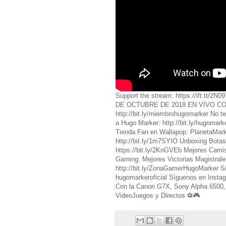
Support the stream: https://ift.
DE OCTUBRE DE 2018 EN VIVO CO
http://bit.ly/miembrohugomarker No t
a Hugo Marker: http://bit.ly/hugomark
Tienda Fan en Wallapop: PlanetaMark
http://bit.ly/1m7SYIO Unboxing Botas
https://bit.ly/2KnGVEb Mejores Camis
Gaming: Mejores Victorias Magistrales 
http://bit.ly/ZonaGamerHugoMarker 
hugomarkeroficial Síguenos en Ins
Con la Canon G7X, Sony Alpha 6500, 
VideoJuegos y Directos ⚽️🎮