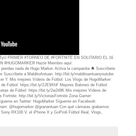
tt/2N09TyU PRIMER #TORNEO DE #FORTNITE EN SOLITARIO EL 16
N #HUGOMARKER Hazte Miembro aquí:
e pierdas nada de Hugo Marker. Activa la campanita 🔔 Suscríbete
er Suscríbete a MalditoAntuan: http://bit.ly/malditoantuanyoutube
er Y. Mis mejores Vídeos de Fútbol: Los Vlogs de HugoMarker:
 de Fútbol: https://bit.ly/2JE9XhF Mejores Balones de Futbol:
etas de Fútbol: https://bit.ly/2w2il8K Mis mejores Vídeos de
Fortnite: http://bit.ly/VictoriasFortnite Zona Gamer:
Sígueme en Twitter: HugoMarker Sígueme en Facebook:
tagram: @hugomarker @granantuan Con qué cámaras grabamos:
Sony RX100 V, el iPhone X y GoPro6 Fútbol Real, Vlogs,