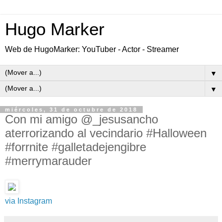
Hugo Marker
Web de HugoMarker: YouTuber - Actor - Streamer
▼
▼
miércoles, 31 de octubre de 2018
Con mi amigo @_jesusancho
aterrorizando al vecindario #Halloween
#forrnite #galletadejengibre
#merrymarauder
via Instagram