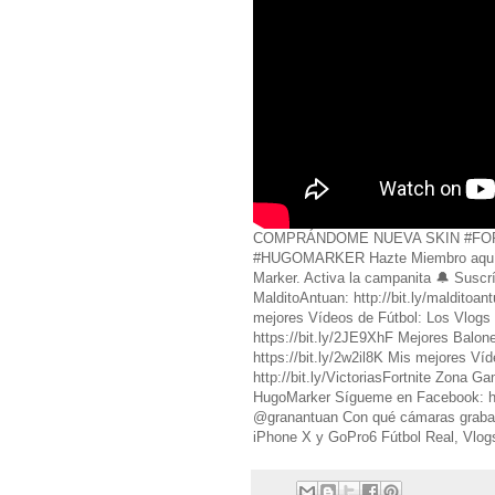
COMPRÁNDOME NUEVA SKIN #FO
#HUGOMARKER Hazte Miembro aquí: ht
Marker. Activa la campanita 🔔 Suscrí
MalditoAntuan: http://bit.ly/maldito
mejores Vídeos de Fútbol: Los Vlogs 
https://bit.ly/2JE9XhF Mejores Balon
https://bit.ly/2w2il8K Mis mejores Ví
http://bit.ly/VictoriasFortnite Zona 
HugoMarker Sígueme en Facebook: h
@granantuan Con qué cámaras graba
iPhone X y GoPro6 Fútbol Real, Vlog