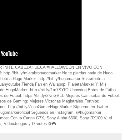
RTNITE CABEZAHUECA #HALLOWEEN EN VIVO CON
tp://bit.ly/miembrohugomarker No te pierdas nada de Hugo
bete a Hugo Marker: http://bit.ly/hugomarker Suscríbete a
antuanyoutube Tienda Fan en Wallapop: PlanetaMarker Y. Mis
de HugoMarker: http://bit.ly/1m7SYIO Unboxing Botas de Fútbol:
es de Futbol: https://bit.ly/2KnGVEb Mejores Camisetas de Fútbol:
deos de Gaming: Mejores Victorias Magistrales Fortnite:
Gamer: http://bit.ly/ZonaGamerHugoMarker Sígueme en Twitter:
ugomarkeroficial Síguenos en Instagram: @hugomarker
mos: Con la Canon G7X, Sony Alpha 6500, Sony RX100 V, el
s, VideoJuegos y Directos ⚽️🎮