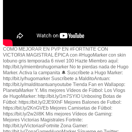
COMO MEJORAR EN PVP EN #FORTNITE CON
VICTORIA MAGISTRAL ÉPICA con #HugoMarker con skin
lobuno gris temporada 6 nivel 100 Hazte Miembro aquí:
http://bit.ly/miembrohugomarker No te pierdas nada de Hugo
Marker. Activa la campanita 🔔 Suscríbete a Hugo Marker:
http://bit.ly/hugomarker Suscríbete a MalditoAntuan:
http://bit.ly/malditoantuanyoutube Tienda Fan en Wallapop:
PlanetaMarker Y. Mis mejores Vídeos de Fútbol: Los Vlogs
de HugoMarker: http://bit.ly/1m7SYIO Unboxing Botas de
Fútbol: https://bit.ly/2JE9XhF Mejores Balones de Futbol:
https://bit.ly/2KnGVEb Mejores Camisetas de Fútbol:
https://bit.ly/2w2il8K Mis mejores Vídeos de Gaming:
Mejores Victorias Magistrales Fortnite:
http://bit.ly/VictoriasFortnite Zona Gamer:
http://bit.ly/ZonaGamerHugoMarker Sígueme en Twitter: