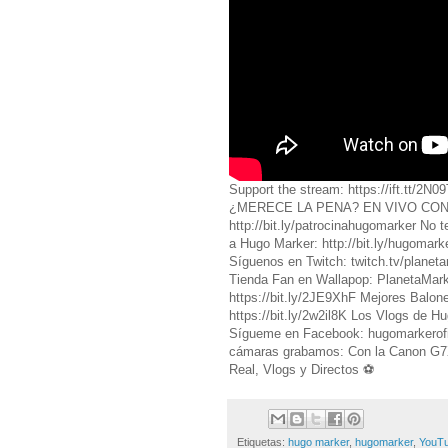
Support the stream: https://ift.t
¿MERECE LA PENA? EN VIVO CON H
http://bit.ly/patrocinahugomarker No 
a Hugo Marker: http://bit.ly/hugomark
Síguenos en Twitch: twitch.tv/planet
Tienda Fan en Wallapop: PlanetaMark
https://bit.ly/2JE9XhF Mejores Balon
https://bit.ly/2w2il8K Los Vlogs de 
Sígueme en Facebook: hugomarkerof
cámaras grabamos: Con la Canon G7X
Real, Vlogs y Directos ⚽️
Etiquetas:
hugo marker
,
hugomarker
,
YouT