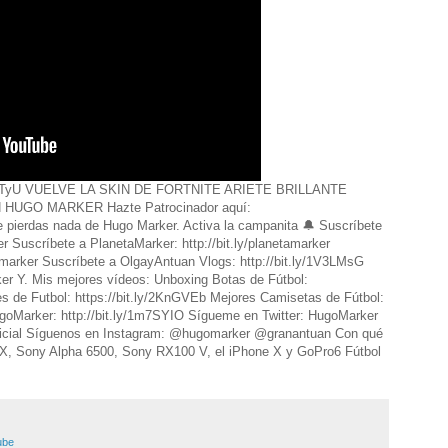
t/2N09TyU VUELVE LA SKIN DE FORTNITE ARIETE BRILLANTE
UGO MARKER Hazte Patrocinador aquí:
te pierdas nada de Hugo Marker. Activa la campanita 🔔 Suscríbete
er Suscríbete a PlanetaMarker: http://bit.ly/planetamarker
amarker Suscríbete a OlgayAntuan Vlogs: http://bit.ly/1V3LMsG
er Y. Mis mejores vídeos: Unboxing Botas de Fútbol:
es de Futbol: https://bit.ly/2KnGVEb Mejores Camisetas de Fútbol:
HugoMarker: http://bit.ly/1m7SYIO Sígueme en Twitter: HugoMarker
icial Síguenos en Instagram: @hugomarker @granantuan Con qué
, Sony Alpha 6500, Sony RX100 V, el iPhone X y GoPro6 Fútbol
ube