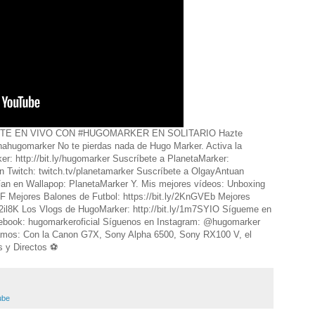
TE EN VIVO CON #HUGOMARKER EN SOLITARIO Hazte
ocinahugomarker No te pierdas nada de Hugo Marker. Activa la
r: http://bit.ly/hugomarker Suscríbete a PlanetaMarker:
en Twitch: twitch.tv/planetamarker Suscríbete a OlgayAntuan
Fan en Wallapop: PlanetaMarker Y. Mis mejores vídeos: Unboxing
XhF Mejores Balones de Futbol: https://bit.ly/2KnGVEb Mejores
2w2il8K Los Vlogs de HugoMarker: http://bit.ly/1m7SYIO Sígueme en
ebook: hugomarkeroficial Síguenos en Instagram: @hugomarker
mos: Con la Canon G7X, Sony Alpha 6500, Sony RX100 V, el
 y Directos ⚽️
ube