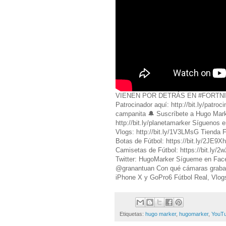
VIENEN POR DETRÁS EN #FORTNI
Patrocinador aquí: http://bit.ly/patr
campanita 🔔 Suscríbete a Hugo Marke
http://bit.ly/planetamarker Síguenos 
Vlogs: http://bit.ly/1V3LMsG Tienda 
Botas de Fútbol: https://bit.ly/2JE9
Camisetas de Fútbol: https://bit.ly/
Twitter: HugoMarker Sígueme en Fac
@granantuan Con qué cámaras graba
iPhone X y GoPro6 Fútbol Real, Vlogs
Etiquetas:
hugo marker
,
hugomarker
,
YouT