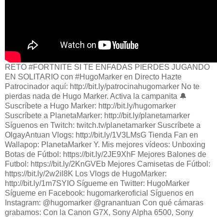
RETO #FORTNITE SI TE ENFADAS PIERDES JUGANDO
EN SOLITARIO con #HugoMarker en Directo Hazte
Patrocinador aquí: http://bit.ly/patrocinahugomarker No te
pierdas nada de Hugo Marker. Activa la campanita 🔔
Suscríbete a Hugo Marker: http://bit.ly/hugomarker
Suscríbete a PlanetaMarker: http://bit.ly/planetamarker
Síguenos en Twitch: twitch.tv/planetamarker Suscríbete a
OlgayAntuan Vlogs: http://bit.ly/1V3LMsG Tienda Fan en
Wallapop: PlanetaMarker Y. Mis mejores vídeos: Unboxing
Botas de Fútbol: https://bit.ly/2JE9XhF Mejores Balones de
Futbol: https://bit.ly/2KnGVEb Mejores Camisetas de Fútbol:
https://bit.ly/2w2il8K Los Vlogs de HugoMarker:
http://bit.ly/1m7SYIO Sígueme en Twitter: HugoMarker
Sígueme en Facebook: hugomarkeroficial Síguenos en
Instagram: @hugomarker @granantuan Con qué cámaras
grabamos: Con la Canon G7X, Sony Alpha 6500, Sony