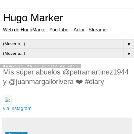
Hugo Marker
Web de HugoMarker: YouTuber - Actor - Streamer
▼
▼
domingo, 26 de agosto de 2018
Mis súper abuelos @petramartinez1944
y @juanmargallorivera ❤️ #diary
via Instagram