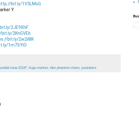
http://bit.ly/1V3LMsG
rker Y.

Bus
/bit.ly/2JE9XhF
//bit.ly/2KnGVEb
s://bit.ly/2w2il8K
bit.ly/1m7SYIO
mundial rusia 2018"
,
hugo marker
,
nike phantom vision
,
youtubers
o