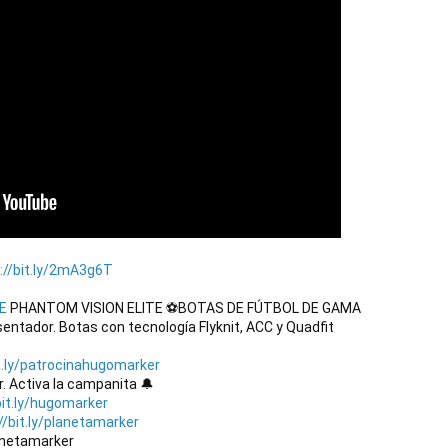
://bit.ly/2mA3g6T
E
 PHANTOM VISION ELITE ⚽️BOTAS DE FÚTBOL DE GAMA 
entador. Botas con tecnología Flyknit, ACC y Quadfit

it.ly/patrocinahugomarker
 Activa la campanita 🔔

bit.ly/hugomarker
//bit.ly/planetamarker
anetamarker
