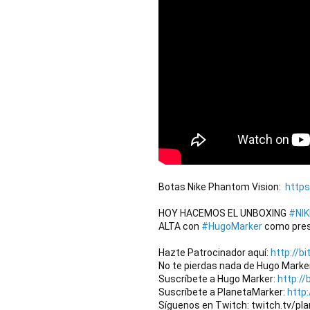
Botas Nike Phantom Vision:  
https
HOY HACEMOS EL UNBOXING 
#NIK
ALTA con 
#HugoMarker
 como pres
Hazte Patrocinador aquí: 
http://b
No te pierdas nada de Hugo Marker.
Suscríbete a Hugo Marker: 
http://
Suscríbete a PlanetaMarker: 
http:
Síguenos en Twitch: twitch.tv/pl